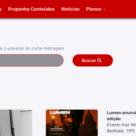
s
Proponha Conteúdos
Notícias
Planos
obre o universo do curta-metragem
Buscar
Lumen anuncia
edição
Evento traz fi
Berlinale, TIF