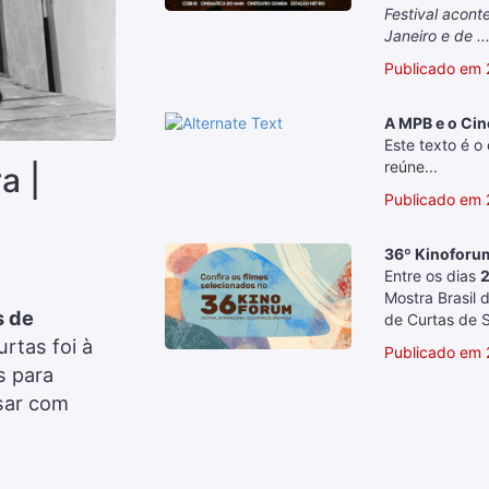
Festival acon
Janeiro e de ..
Publicado em 
A MPB e o Cine
Este texto é o
reúne...
a |
Publicado em
36º Kinoforum
Entre os dias
2
Mostra Brasil 
s de
de Curtas de S
urtas foi à
Publicado em 
s para
sar com