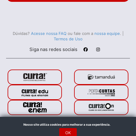
Dúvidas?
Acesse nossa FAQ
ou fale com a
nossa equipe
.
|
Termos de Uso
Siga nas redes sociais
Porta Curtas © 2021. Todos os direitos reservados.
Nosso site utiliza cookies para melhorar a sua experiência.
Feito com
no Rio de Janeiro
OK