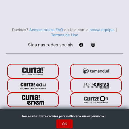
Dúvidas?
Acesse nossa FAQ
ou fale com a
nossa equipe
.
|
Termos de Uso
Siga nas redes sociais
Porta Curtas © 2021. Todos os direitos reservados.
Nosso site utiliza cookies para melhorar a sua experiência.
Feito com
no Rio de Janeiro
OK