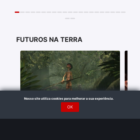
FUTUROS NA TERRA
Pajerama
Vi
Nosso site utiliza cookies para melhorar a sua experiência.
Animação
• De
Leo Cadaval
• 9 min •
Docum
OK