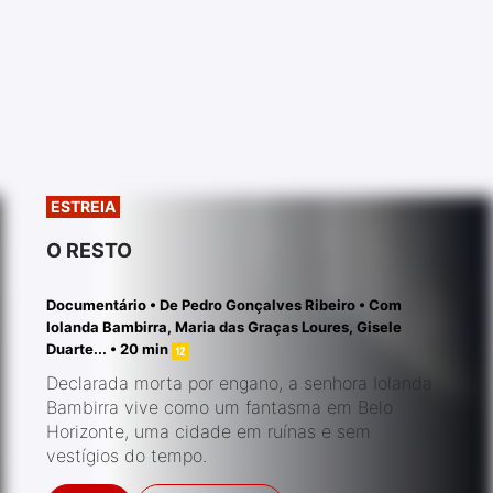
ESTREIA
O RESTO
Documentário
•
De
Pedro Gonçalves Ribeiro
• Com
Iolanda Bambirra
,
Maria das Graças Loures
,
Gisele
Duarte
... • 20 min
Declarada morta por engano, a senhora Iolanda
Bambirra vive como um fantasma em Belo
Horizonte, uma cidade em ruínas e sem
vestígios do tempo.