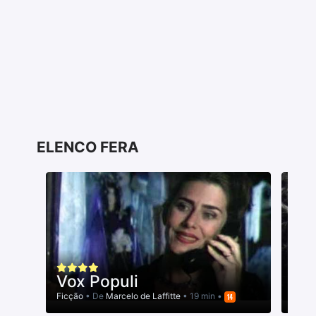
ELENCO FERA
Vox Populi
Uma
Ficção
• De
Marcelo de Laffitte
• 19 min •
Ficçã