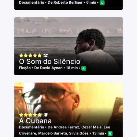
Documentário
• De
Roberto Berliner
• 6 min •
O Som do Silêncio
Ficção
• De
David Aynan
• 18 min •
A Cubana
Documentário
• De
Andrea Ferraz
,
Cezar Maia
,
Leo
Crivellare
,
Marcelo Barreto
,
Silvia Góes
• 13 min •