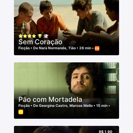
Sem Coração
Ficção
• De
Nara Normande
,
Tião
• 26 min •
Pão com Mortadela
Ficção
• De
Georgina Castro
,
Marcos Mello
• 15 min •
R$ 1,90