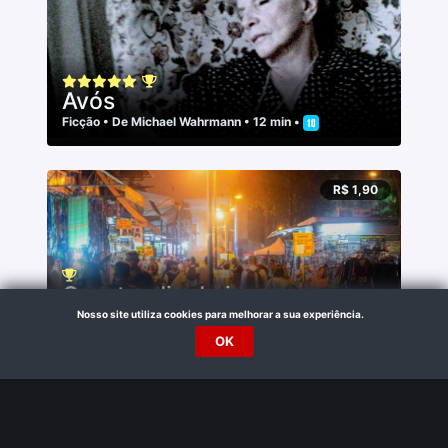
Avós
Ficção
• De
Michael Wahrmann
• 12 min •
R$ 1,90
Quarta: dia de jogo
Documentário
Nosso site utiliza cookies para melhorar a sua experiência.
• De
Clara Henriques
,
Luiza França
• 15
min •
OK