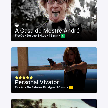
A Casa do Mestre André
Ficção
• De
Leo Sykes
• 15 min •
Personal Vivator
Ficção
• De
Sabrina Fidalgo
• 20 min •