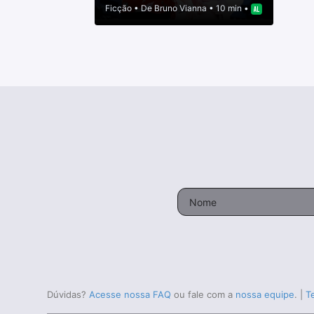
Ficção
• De
Bruno Vianna
• 10 min •
Dúvidas?
Acesse nossa FAQ
ou fale com a
nossa equipe
.
|
T