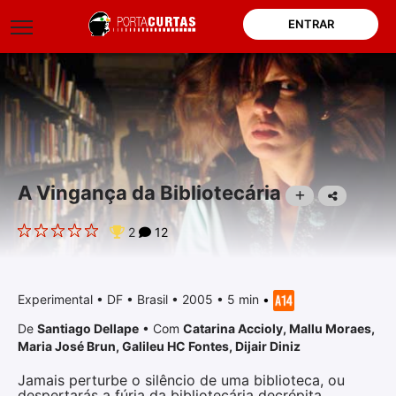
ENTRAR
A Vingança da Bibliotecária
2
12
Experimental
•
DF • Brasil
• 2005 • 5 min
•
De
Santiago Dellape
•
Com
Catarina Accioly
,
Mallu Moraes
,
Maria José Brun
,
Galileu HC Fontes
,
Dijair Diniz
Jamais perturbe o silêncio de uma biblioteca, ou
despertarás a fúria da bibliotecária decrépita.