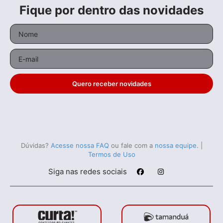
Fique por dentro das novidades
O Sumiço do Amigo
Invisível
Co
Ex
Documentário
• De
Paola Barreto Leblanc
• 14
Quero receber novidades
min •
Ficç
Dúvidas?
Acesse nossa FAQ
ou fale com a
nossa equipe
.
|
Termos de Uso
Todos os relacionados (20)
Siga nas redes sociais