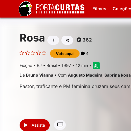
Filmes
Coleçõe
Rosa
362
4
Vote aqui
Ficção
•
RJ • Brasil
• 1997 • 12 min
•
De
Bruno Vianna
•
Com
Augusto Madeira
,
Sabrina Rosa
Pastor, traficante e PM feminina cruzam seus cam
Assista