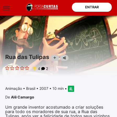
ENTRAR
Rua das Tulipas
4
2
Animação
•
Brasil
• 2007 • 10 min
•
De
Alê Camargo
Um grande inventor acostumado a criar soluções
para todo os moradores de sua rua, a Rua das
Tulipas, após ver a felicidade de todos seus vizinhos