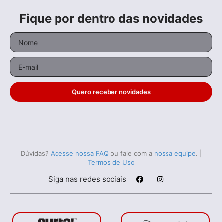
Fique por dentro das novidades
Flash Happy Society
Lú
Experimental
• De
Guto Parente
• 8 min •
Anim
Quero receber novidades
Todos os relacionados (80)
Dúvidas?
Acesse nossa FAQ
ou fale com a
nossa equipe
.
|
Termos de Uso
Siga nas redes sociais